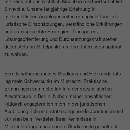
mit Blick auf das rechtlich Machbare und wirtschaftlich
consent_manager
(Datenschutz Cookie)
Sinnvolle. Unsere langjährige Erfahrung in
Speichert Ihre Cookie-Entscheidungen aus
mietrechtlichen Angelegenheiten ermöglicht fundierte
dieser Cookie-Verwaltung.
juristische Einschätzungen, verständliche Erklärungen
Laufzeit: 1 Jahr
und praxisgerechte Strategien. Transparenz,
Lösungsorientierung und Durchsetzungskraft stehen
Anbieter: Diese Website
dabei stets im Mittelpunkt, um Ihre Interessen optimal
Datenschutzerklärung
zu wahren.
Statistik
(1)
Bereits während meines Studiums und Referendariats
Statistik Cookies erfassen Informationen
lag mein Schwerpunkt im Mietrecht. Praktische
anonym. Diese Informationen helfen uns zu
Erfahrungen sammelte ich in einer spezialisierten
verstehen, wie unsere Besucher unsere
Anwaltsbüro in Berlin. Neben meiner anwaltlichen
Website nutzen.
Tätigkeit engagiere ich mich in der juristischen
Ausbildung: Ich unterstütze angehende Juristinnen und
_ga
(Google Tag Manager)
Juristen beim Vertiefen ihrer Kenntnisse in
Speichert für jeden Besucher der Website
Mietrechtsfragen und bereite Studierende gezielt auf
eine anonyme ID. Anhand der ID können