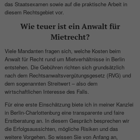
das Staatsexamen sowie auf die praktische Arbeit in
Seitenaufrufe einem Besucher zugeordnet
diesem Rechtsgebiet vor.
werden.
Laufzeit: 2 Jahre
Wie teuer ist ein Anwalt für
Anbieter: Google
Mietrecht?
Datenschutzerklärung
Viele Mandanten fragen sich, welche Kosten beim
_gat
(Google Tag Manager)
Anwalt für Recht rund um Mietverhältnisse in Berlin
entstehen. Die Gebühren richten sich grundsätzlich
Verhindert, dass in zu schneller Folge Daten
nach dem Rechtsanwaltsvergütungsgesetz (
RVG
) und
an den Analytics Server übertragen werden.
dem sogenannten Streitwert – also dem
Laufzeit: 1 Tag
wirtschaftlichen Interesse des Falls.
Anbieter: Google
Für eine erste Einschätzung biete ich in meiner Kanzlei
Datenschutzerklärung
in Berlin-Charlottenburg eine transparente und faire
_gid
(Google Tag Manager)
Erstberatung an. In diesem Gespräch besprechen wir
die Erfolgsaussichten, mögliche Risiken und das
Speichert für jeden Besucher der Website
weitere Vorgehen. So wissen Sie von Anfang an,
eine anonyme ID. Anhand der ID können