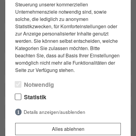
Steuerung unserer kommerziellen
8. Wie lange darf der Vermieter die Kaution
Unternehmensziele notwendig sind, sowie
behalten?
solche, die lediglich zu anonymen
Statistikzwecken, für Komforteinstellungen oder
zur Anzeige personalisierter Inhalte genutzt
9. Was tun bei fehlerhafter
werden. Sie können selbst entscheiden, welche
Betriebskostenabrechnung?
Kategorien Sie zulassen möchten. Bitte
beachten Sie, dass auf Basis Ihrer Einstellungen
womöglich nicht mehr alle Funktionalitäten der
10. Kann ich meine Wohnung untervermieten?
Seite zur Verfügung stehen.
Notwendig
11. Wer zahlt Anwaltskosten bei Mietrecht?
Statistik
12. Wann ist anwaltliche Hilfe sinnvoll?
Details anzeigen/ausblenden
Notwendig
(2)
Alles ablehnen
13. Worauf sollte ich beim Abschluss eines