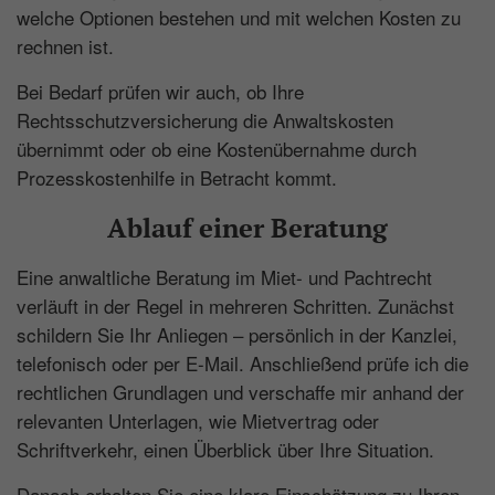
Seitenaufrufe einem Besucher zugeordnet
welche Optionen bestehen und mit welchen Kosten zu
werden.
rechnen ist.
Laufzeit: 1 Tag
Bei Bedarf prüfen wir auch, ob Ihre
Anbieter: Google
Rechtsschutzversicherung die Anwaltskosten
übernimmt oder ob eine Kostenübernahme durch
Datenschutzerklärung
Prozesskostenhilfe in Betracht kommt.
_gac_
(Google Tag Manager)
Ablauf einer Beratung
Wird verwendet um die Anforderungsrate
einzuschränken.
Eine anwaltliche Beratung im Miet- und Pachtrecht
Laufzeit: 90 Tage
verläuft in der Regel in mehreren Schritten. Zunächst
Anbieter: Google
schildern Sie Ihr Anliegen – persönlich in der Kanzlei,
telefonisch oder per E-Mail. Anschließend prüfe ich die
Datenschutzerklärung
rechtlichen Grundlagen und verschaffe mir anhand der
consentMode
(Google Tag Manager)
relevanten Unterlagen, wie Mietvertrag oder
Schriftverkehr, einen Überblick über Ihre Situation.
Speichert Einstellungen zur Einwilligung in
die Nutzung von Google Diensten im lokalen
Danach erhalten Sie eine klare Einschätzung zu Ihren