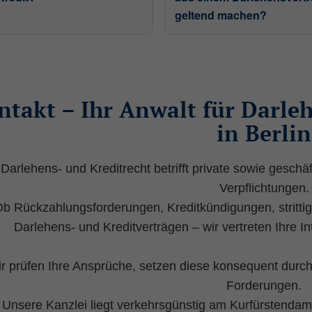
geltend machen?
tionen anonym. Diese Informationen helfen uns zu verstehen, w
ntakt – Ihr Anwalt für Darle
in Berlin
Website eine anonyme ID. Anhand der ID können Seitenaufrufe
Darlehens- und Kreditrecht betrifft private sowie geschäf
Verpflichtungen.
b Rückzahlungsforderungen, Kreditkündigungen, strittig
Darlehens- und Kreditverträgen – wir vertreten Ihre I
r prüfen Ihre Ansprüche, setzen diese konsequent durch
olge Daten an den Analytics Server übertragen werden.
Forderungen.
Unsere Kanzlei liegt verkehrsgünstig am Kurfürstendamm