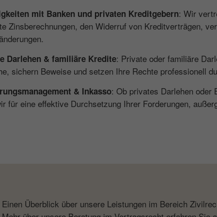
: Wir vert
tigkeiten mit Banken und privaten Kreditgebern
fte Zinsberechnungen, den Widerruf von Kreditverträgen, v
änderungen.
: Private oder familiäre Dar
te Darlehen & familiäre Kredite
e, sichern Beweise und setzen Ihre Rechte professionell du
: Ob privates Darlehen oder 
rungsmanagement & Inkasso
ir für eine effektive Durchsetzung Ihrer Forderungen, außerge
Einen Überblick über unsere Leistungen im Bereich Zivilrech
Mehr über unsere Beratung im Vertragsrecht erfahren Sie 