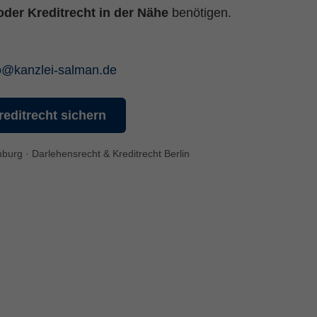
oder Kreditrecht in der Nähe
benötigen.
o
@
kanzlei-salman.de
 einem Besucher zugeordnet werden.
reditrecht sichern
urg · Darlehensrecht & Kreditrecht Berlin