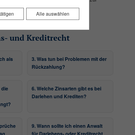
ätigen
Alle auswählen
der Website erforderlich.
s- und Kreditrecht
deutig identifiziert. Dieser
en, damit dieses die Sessiondaten
ch als
3. Was tun bei Problemen mit der
Rückzahlung?
 die
6. Welche Zinsarten gibt es bei
Darlehen und Krediten?
angt?
sprüche
9. Wann sollte ich einen Anwalt
rag
für Darlehens- oder Kreditrecht