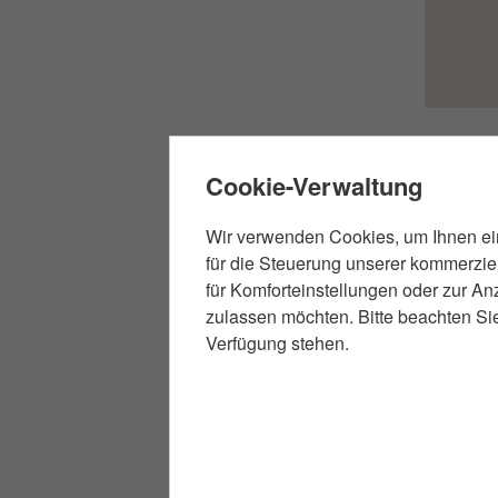
Cookie-Verwaltung
Wir verwenden Cookies, um Ihnen ein
Kompe
für die Steuerung unserer kommerzie
für Komforteinstellungen oder zur An
indivi
zulassen möchten. Bitte beachten Sie
schne
Verfügung stehen.
trans
umfas
Die Kanz
ist es, 