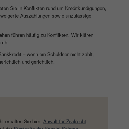
reten Sie in Konflikten rund um Kreditkündigungen,
erweigerte Auszahlungen sowie unzulässige
lehen führen häufig zu Konflikten. Wir klären
rch.
Bankkredit – wenn ein Schuldner nicht zahlt,
richtlich und gerichtlich.
t erhalten Sie hier:
Anwalt für Zivilrecht
.
auf der
Startseite der Kanzlei Salman
.