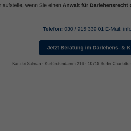
laufstelle, wenn Sie einen
Anwalt für Darlehensrecht 
Telefon:
030 / 915 339 01
E-Mail:
inf
Website eine anonyme ID. Anhand der ID können Seitenaufrufe
Jetzt Beratung im Darlehens- & K
Kanzlei Salman · Kurfürstendamm 216 · 10719 Berlin-Charlottenb
srate einzuschränken.
r)