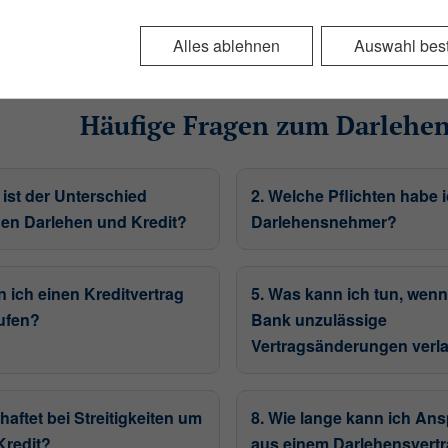
chen Vertretung.
Alles ablehnen
Auswahl best
ndlegende Funktionen und sind für die einwandfreie Funktion 
Häufige Fragen zum Darlehen
 ausgewählter Schlüssel, der die Sessiondaten auf dem Server ein
der als Bestandteil der URL an ein Folgescript übergeben werd
 ist der Unterschied
2. Welche Pflichten habe i
en Darlehen und Kredit?
Darlehensnehmer?
n ich einen Kreditvertrag
5. Was kann ich tun, wenn
ufen?
Bank unzulässige
ookie)
Vertragsänderungen verl
gen aus dieser Cookie-Verwaltung.
haftet bei Streitigkeiten um
8. Wie lange kann ich An
Kredit?
aus einem Darlehensvert