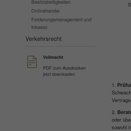
Besitzstreitigkeiten
S
Onlinehandel
Forderungsmanagement und
Inkasso
Verkehrsrecht
Vollmacht
PDF
zum Ausdrucken
jetzt downloaden
1.
Prüfu
Schwachs
Vertrags
2.
Berat
oder übe
sowohl i