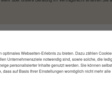
Warum Kanzlei S
 optimales Webseiten-Erlebnis zu bieten. Dazu zählen Cookies,
tenz im Darlehens- und Kreditrecht
llen Unternehmensziele notwendig sind, sowie solche, die ledi
zeige personalisierter Inhalte genutzt werden. Sie können selb
duelle, persönliche Betreuung
, dass auf Basis Ihrer Einstellungen womöglich nicht mehr alle F
lle Termine in Berlin-Charlottenburg
parente Kosten
sende Erfahrung im Vertrags- und Bankrecht
lei Salman steht für kompetente, lösungsorientierte Rechtsb
Ihre finanziellen und rechtlichen Interessen zuverlässig zu s