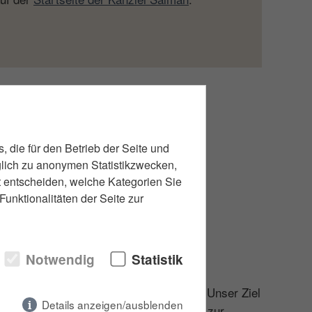
alman?
 die für den Betrieb der Seite und
glich zu anonymen Statistikzwecken,
st entscheiden, welche Kategorien Sie
unktionalitäten der Seite zur
Notwendig
Statistik
eratung im Darlehens- und Kreditrecht. Unser Ziel
Details anzeigen/ausblenden
chützen – von der Vertragsgestaltung bis zur