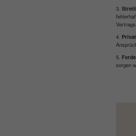
3.
Strei
fehlerha
Vertrags
4.
Priva
Ansprüch
5.
Forde
sorgen w