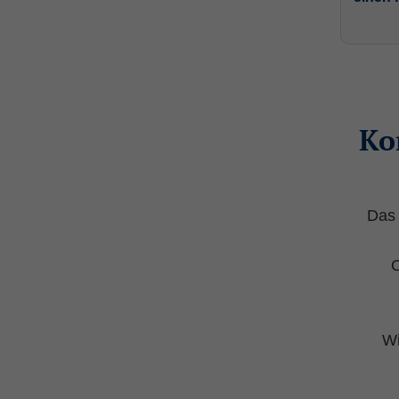
Datenschutzerklärung
Statistik
(1)
Statistik Cookies erfassen Informa
nutzen.
Ko
_ga
(Google Tag Manager)
Speichert für jeden Besucher der 
Das 
Laufzeit: 2 Jahre
Anbieter: Google
O
Datenschutzerklärung
_gat
(Google Tag Manager)
Wi
Verhindert, dass in zu schneller F
Laufzeit: 1 Tag