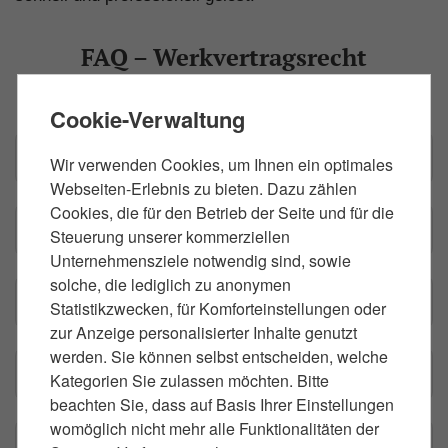
FAQ – Werkvertragsrecht
Cookie-Verwaltung
1. Was ist ein Werkvertrag?
Wir verwenden Cookies, um Ihnen ein optimales
Webseiten-Erlebnis zu bieten. Dazu zählen
Cookies, die für den Betrieb der Seite und für die
2. Welche Pflichten habe ich als Auftraggeber?
Steuerung unserer kommerziellen
Unternehmensziele notwendig sind, sowie
solche, die lediglich zu anonymen
3. Was tun bei Mängeln am Werk?
Statistikzwecken, für Komforteinstellungen oder
zur Anzeige personalisierter Inhalte genutzt
werden. Sie können selbst entscheiden, welche
4. Wie läuft die Abnahme ab?
Kategorien Sie zulassen möchten. Bitte
beachten Sie, dass auf Basis Ihrer Einstellungen
womöglich nicht mehr alle Funktionalitäten der
5. Kann ich einen Werkvertrag kündigen?