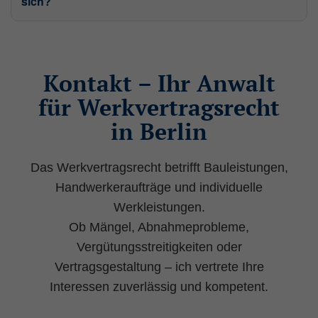
sich?
identifiziert. Dieser Schlüssel kann z.B. über
Cookies oder als Bestandteil der URL an ein
Folgescript übergeben werden, damit dieses
die Sessiondaten auf dem Server
wiederfinden kann.
Kontakt – Ihr Anwalt
Laufzeit: Session
für Werkvertragsrecht
Anbieter: Diese Website
in Berlin
Datenschutzerklärung
Das Werkvertragsrecht betrifft Bauleistungen,
consent_manager
(Datenschutz Cookie)
Handwerkeraufträge und individuelle
Speichert Ihre Cookie-Entscheidungen aus
Werkleistungen.
dieser Cookie-Verwaltung.
Ob Mängel, Abnahmeprobleme,
Laufzeit: 1 Jahr
Vergütungsstreitigkeiten oder
Anbieter: Diese Website
Vertragsgestaltung – ich vertrete Ihre
Datenschutzerklärung
Interessen zuverlässig und kompetent.