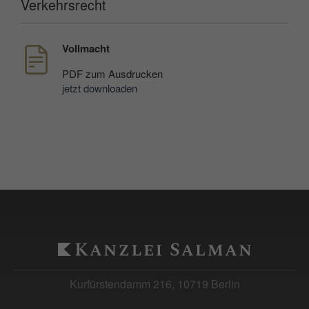
Verkehrsrecht
einzuschränken.
Laufzeit: 90 Tage
Vollmacht
Anbieter: Google
Datenschutzerklärung
PDF
zum Ausdrucken
jetzt downloaden
consentMode
(Google Tag Manager)
Speichert Einstellungen zur Einwilligung in
die Nutzung von Google Diensten im lokalen
Speicher des Browsers (Local Storage).
Laufzeit: unbegrenzt
Anbieter: Google
Datenschutzerklärung
Kurfürstendamm 216, 10719 Berlin