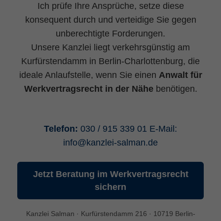
Statistik
(1)
Ich prüfe Ihre Ansprüche, setze diese
konsequent durch und verteidige Sie gegen
Statistik Cookies erfassen Informationen
anonym. Diese Informationen helfen uns zu
unberechtigte Forderungen.
verstehen, wie unsere Besucher unsere
Unsere Kanzlei liegt verkehrsgünstig am
Website nutzen.
Kurfürstendamm in Berlin-Charlottenburg, die
ideale Anlaufstelle, wenn Sie einen
Anwalt für
_ga
(Google Tag Manager)
Werkvertragsrecht in der Nähe
benötigen.
Speichert für jeden Besucher der Website
eine anonyme ID. Anhand der ID können
Seitenaufrufe einem Besucher zugeordnet
Telefon:
030 / 915 339 01
E-Mail:
werden.
info
@
kanzlei-salman.de
Laufzeit: 2 Jahre
Anbieter: Google
Jetzt Beratung im Werkvertragsrecht
Datenschutzerklärung
sichern
_gat
(Google Tag Manager)
Kanzlei Salman · Kurfürstendamm 216 · 10719 Berlin-
Verhindert, dass in zu schneller Folge Daten