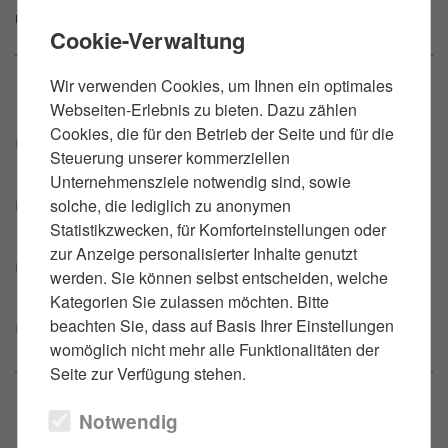
unklaren Zusatzkosten.
Cookie-Verwaltung
Wir verwenden Cookies, um Ihnen ein optimales
Ablauf der Beratung
Webseiten-Erlebnis zu bieten. Dazu zählen
Cookies, die für den Betrieb der Seite und für die
Vertragsentwurf oder Exposé zusenden (per E-Mail
Steuerung unserer kommerziellen
oder Upload)
Unternehmensziele notwendig sind, sowie
Prüfung und Besprechung der relevanten Punkte
solche, die lediglich zu anonymen
(innerhalb von 2–3 Werktagen)
Statistikzwecken, für Komforteinstellungen oder
zur Anzeige personalisierter Inhalte genutzt
Schriftliche Handlungsempfehlung mit Änderungs-
werden. Sie können selbst entscheiden, welche
oder Ergänzungsvorschlägen
Kategorien Sie zulassen möchten. Bitte
beachten Sie, dass auf Basis Ihrer Einstellungen
Optional: Abstimmung mit Notar oder Käuferseite
womöglich nicht mehr alle Funktionalitäten der
Seite zur Verfügung stehen.
Fragen zum Immobilienrecht in
Notwendig
Berlin