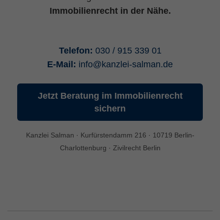
Immobilienrecht in der Nähe.
Datenschutzerklärung
consentMode
(Google Tag Manager)
Speichert Einstellungen zur Einwilligung in
Telefon:
030 / 915 339 01
die Nutzung von Google Diensten im lokalen
E-Mail:
info
@
kanzlei-salman.de
Speicher des Browsers (Local Storage).
Laufzeit: unbegrenzt
Jetzt Beratung im Immobilienrecht
Anbieter: Google
sichern
Datenschutzerklärung
Kanzlei Salman · Kurfürstendamm 216 · 10719 Berlin-
Charlottenburg · Zivilrecht Berlin