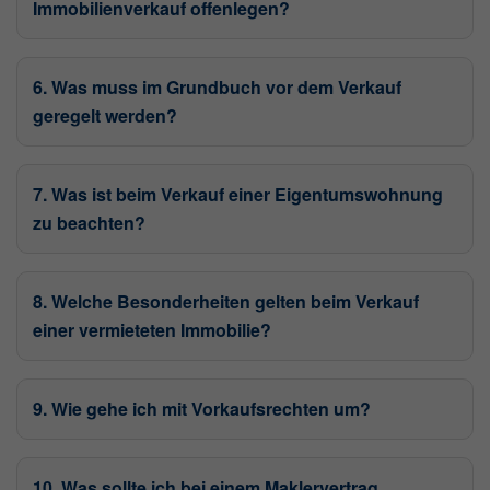
Immobilienverkauf offenlegen?
wiederfinden kann.
Laufzeit: Session
6. Was muss im Grundbuch vor dem Verkauf
Anbieter: Diese Website
geregelt werden?
Datenschutzerklärung
consent_manager
(Datenschutz Cookie)
7. Was ist beim Verkauf einer Eigentumswohnung
Speichert Ihre Cookie-Entscheidungen aus
zu beachten?
dieser Cookie-Verwaltung.
Laufzeit: 1 Jahr
8. Welche Besonderheiten gelten beim Verkauf
Anbieter: Diese Website
einer vermieteten Immobilie?
Datenschutzerklärung
9. Wie gehe ich mit Vorkaufsrechten um?
Statistik
(1)
Statistik Cookies erfassen Informationen
anonym. Diese Informationen helfen uns zu
10. Was sollte ich bei einem Maklervertrag