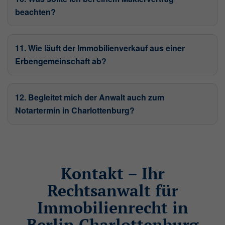
verstehen, wie unsere Besucher unsere
beachten?
Website nutzen.
_ga
(Google Tag Manager)
11. Wie läuft der Immobilienverkauf aus einer
Speichert für jeden Besucher der Website
Erbengemeinschaft ab?
eine anonyme ID. Anhand der ID können
Seitenaufrufe einem Besucher zugeordnet
werden.
12. Begleitet mich der Anwalt auch zum
Laufzeit: 2 Jahre
Notartermin in Charlottenburg?
Anbieter: Google
Datenschutzerklärung
_gat
(Google Tag Manager)
Kontakt – Ihr
Verhindert, dass in zu schneller Folge Daten
Rechtsanwalt für
an den Analytics Server übertragen werden.
Immobilienrecht in
Laufzeit: 1 Tag
Berlin Charlottenburg
Anbieter: Google