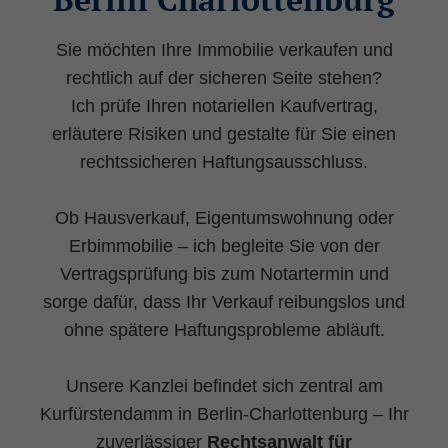
Datenschutzerklärung
Sie möchten Ihre Immobilie verkaufen und
_gid
(Google Tag Manager)
rechtlich auf der sicheren Seite stehen?
Ich prüfe Ihren notariellen Kaufvertrag,
Speichert für jeden Besucher der Website
eine anonyme ID. Anhand der ID können
erläutere Risiken und gestalte für Sie einen
Seitenaufrufe einem Besucher zugeordnet
rechtssicheren Haftungsausschluss.
werden.
Laufzeit: 1 Tag
Ob Hausverkauf, Eigentumswohnung oder
Anbieter: Google
Erbimmobilie – ich begleite Sie von der
Vertragsprüfung bis zum Notartermin und
Datenschutzerklärung
sorge dafür, dass Ihr Verkauf reibungslos und
_gac_
(Google Tag Manager)
ohne spätere Haftungsprobleme abläuft.
Wird verwendet um die Anforderungsrate
einzuschränken.
Unsere Kanzlei befindet sich zentral am
Laufzeit: 90 Tage
Kurfürstendamm in Berlin-Charlottenburg – Ihr
Anbieter: Google
zuverlässiger
Rechtsanwalt für