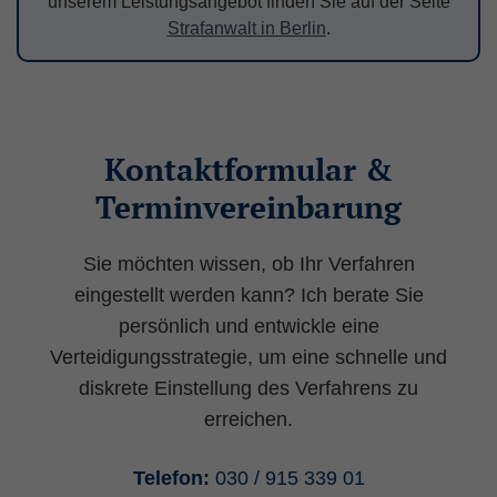
unserem Leistungsangebot finden Sie auf der Seite
Strafanwalt in Berlin
.
Anbieter: Diese Website
Datenschutzerklärung
Statistik
(1)
Kontaktformular &
Statistik Cookies erfassen Informationen
Terminvereinbarung
anonym. Diese Informationen helfen uns zu
verstehen, wie unsere Besucher unsere
Website nutzen.
Sie möchten wissen, ob Ihr Verfahren
eingestellt werden kann? Ich berate Sie
_ga
(Google Tag Manager)
persönlich und entwickle eine
Speichert für jeden Besucher der Website
Verteidigungsstrategie, um eine schnelle und
eine anonyme ID. Anhand der ID können
diskrete Einstellung des Verfahrens zu
Seitenaufrufe einem Besucher zugeordnet
erreichen.
werden.
Laufzeit: 2 Jahre
Telefon:
030 / 915 339 01
Anbieter: Google