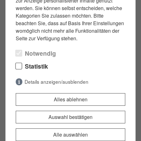
zur Anzeige personalisierter Inhalte genutzt
Verfahrenseinstellung
werden. Sie können selbst entscheiden, welche
Kategorien Sie zulassen möchten. Bitte
Ziel einer effektiven Verteidigung ist es, die
beachten Sie, dass auf Basis Ihrer Einstellungen
womöglich nicht mehr alle Funktionalitäten der
Staatsanwaltschaft von der Unangemessenheit
Seite zur Verfügung stehen.
einer Anklage zu überzeugen. Hierzu beantrage
ich frühzeitig
Akteneinsicht
, analysiere die
Notwendig
Beweislage und erarbeite eine fundierte
Stellungnahme. In vielen Fällen kann so bereits im
Statistik
Ermittlungsverfahren eine Einstellung erreicht
Details anzeigen/ausblenden
werden – bevor es überhaupt zu einer Anklage
oder
Strafbefehl
kommt.
Notwendig
(2)
Alles ablehnen
Notwendige Cookies ermöglichen
grundlegende Funktionen und sind für die
Auswahl bestätigen
einwandfreie Funktion der Website
Häufige Fragen zur
erforderlich.
Alle auswählen
Einstellung des Verfahrens