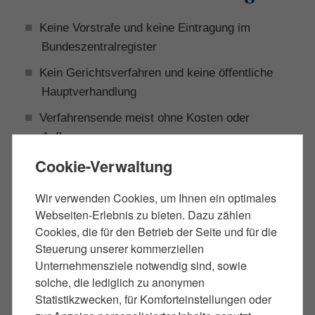
Keine Vorstrafe und keine Eintragung im
Bundeszentralregister
Kein Gerichtsverfahren und keine öffentliche
Hauptverhandlung
Verfahrensende meist ohne Kosten oder
Auflagen
Cookie-Verwaltung
Vermeidung einer möglichen Verurteilung
Wahrung von Diskretion und Reputation
Wir verwenden Cookies, um Ihnen ein optimales
Webseiten-Erlebnis zu bieten. Dazu zählen
Cookies, die für den Betrieb der Seite und für die
Steuerung unserer kommerziellen
Unternehmensziele notwendig sind, sowie
Strategien des
solche, die lediglich zu anonymen
Statistikzwecken, für Komforteinstellungen oder
Strafverteidigers zur