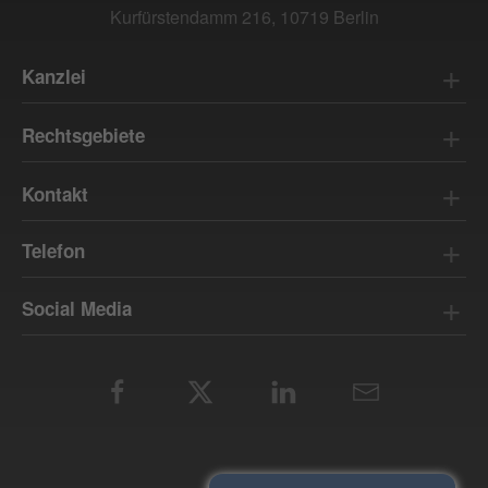
Kurfürstendamm 216, 10719 Berlin
Kanzlei
Rechtsanwalt Husain Salman
Rechtsgebiete
Kanzlei in Charlottenburg
Mietrecht
Kontakt
Strafrecht
Anfrageformular
Zivilrecht
Telefon
Anfahrt & Adresse
Verkehrsrecht
030 / 915 339 01
Datenschutz
Social Media
Impressum
Facebook