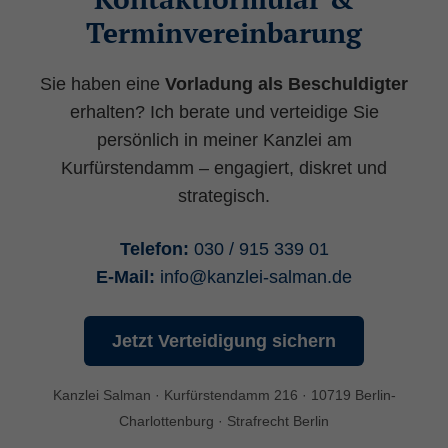
eine anonyme ID. Anhand der ID können
Terminvereinbarung
Seitenaufrufe einem Besucher zugeordnet
werden.
Sie haben eine
Vorladung als Beschuldigter
Laufzeit: 2 Jahre
erhalten? Ich berate und verteidige Sie
Anbieter: Google
persönlich in meiner Kanzlei am
Datenschutzerklärung
Kurfürstendamm – engagiert, diskret und
strategisch.
_gat
(Google Tag Manager)
Verhindert, dass in zu schneller Folge Daten
Telefon:
030 / 915 339 01
an den Analytics Server übertragen werden.
E-Mail:
info
@
kanzlei-salman.de
Laufzeit: 1 Tag
Anbieter: Google
Jetzt Verteidigung sichern
Datenschutzerklärung
Kanzlei Salman · Kurfürstendamm 216 · 10719 Berlin-
_gid
(Google Tag Manager)
Charlottenburg · Strafrecht Berlin
Speichert für jeden Besucher der Website