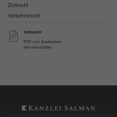
die Nutzung von Google Diensten im lokalen
Zivilrecht
Speicher des Browsers (Local Storage).
Verkehrsrecht
Laufzeit: unbegrenzt
Anbieter: Google
Vollmacht
Datenschutzerklärung
PDF
zum Ausdrucken
jetzt downloaden