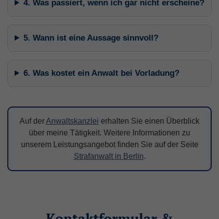
4. Was passiert, wenn ich gar nicht erscheine?
consent_manager
(Datenschutz Cookie)
Speichert Ihre Cookie-Entscheidungen aus
5. Wann ist eine Aussage sinnvoll?
dieser Cookie-Verwaltung.
Laufzeit: 1 Jahr
6. Was kostet ein Anwalt bei Vorladung?
Anbieter: Diese Website
Datenschutzerklärung
Auf der
Anwaltskanzlei
erhalten Sie einen Überblick
Statistik
(1)
über meine Tätigkeit. Weitere Informationen zu
Statistik Cookies erfassen Informationen
unserem Leistungsangebot finden Sie auf der Seite
anonym. Diese Informationen helfen uns zu
Strafanwalt in Berlin
.
verstehen, wie unsere Besucher unsere
Website nutzen.
_ga
(Google Tag Manager)
Kontaktformular &
Speichert für jeden Besucher der Website