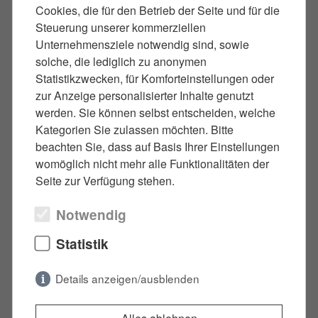
Cookies, die für den Betrieb der Seite und für die
Steuerung unserer kommerziellen
Unternehmensziele notwendig sind, sowie
solche, die lediglich zu anonymen
Wann kann eine Aussage
Statistikzwecken, für Komforteinstellungen oder
sinnvoll sein?
zur Anzeige personalisierter Inhalte genutzt
werden. Sie können selbst entscheiden, welche
Kategorien Sie zulassen möchten. Bitte
Eine Aussage kann dann sinnvoll sein, wenn Sie
beachten Sie, dass auf Basis Ihrer Einstellungen
wissen, welche Beweise gegen Sie vorliegen und
womöglich nicht mehr alle Funktionalitäten der
wie Sie sich rechtlich einordnen. Ihr
Seite zur Verfügung stehen.
Strafverteidiger prüft gemeinsam mit Ihnen, ob
eine Einlassung (schriftlich oder mündlich)
Notwendig
strategisch vorteilhaft ist – oder lieber abgewartet
Statistik
wird, bis alle Fakten klar sind. In vielen Fällen
kann bereits im
Ermittlungsverfahren
durch
Details anzeigen/ausblenden
anwaltliche Intervention eine Einstellung erreicht
werden.
Notwendig
(2)