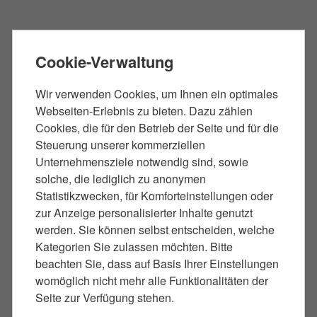
Cookie-Verwaltung
Entscheidung der
Staatsanwaltschaft
Wir verwenden Cookies, um Ihnen ein optimales
Webseiten-Erlebnis zu bieten. Dazu zählen
Cookies, die für den Betrieb der Seite und für die
Nach Abschluss der Ermittlungen entscheidet die
Steuerung unserer kommerziellen
Staatsanwaltschaft, ob das Verfahren eingestellt,
Unternehmensziele notwendig sind, sowie
ein
Strafbefehl
erlassen oder Anklage erhoben
solche, die lediglich zu anonymen
wird. In Berlin erfolgt die Hauptverhandlung in der
Statistikzwecken, für Komforteinstellungen oder
Regel vor dem Amtsgericht Tiergarten oder dem
zur Anzeige personalisierter Inhalte genutzt
Landgericht Berlin. Ich prüfe für Sie, ob die
werden. Sie können selbst entscheiden, welche
Kategorien Sie zulassen möchten. Bitte
Voraussetzungen für eine
Pflichtverteidigung
beachten Sie, dass auf Basis Ihrer Einstellungen
vorliegen und übernehme Ihre Vertretung engagiert
womöglich nicht mehr alle Funktionalitäten der
in allen Verfahrensabschnitten.
Seite zur Verfügung stehen.