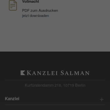
Vollmacht
Laufzeit: 90 Tage
Anbieter: Google
PDF
zum Ausdrucken
jetzt downloaden
Datenschutzerklärung
consentMode
(Google Tag Manager)
Speichert Einstellungen zur Einwilligung in
die Nutzung von Google Diensten im lokalen
Speicher des Browsers (Local Storage).
Laufzeit: unbegrenzt
Anbieter: Google
Datenschutzerklärung
Kurfürstendamm 216, 10719 Berlin
Kanzlei