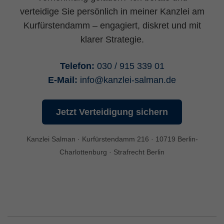
Statistik Cookies erfassen Informationen
verteidige Sie persönlich in meiner Kanzlei am
anonym. Diese Informationen helfen uns zu
Kurfürstendamm – engagiert, diskret und mit
verstehen, wie unsere Besucher unsere
klarer Strategie.
Website nutzen.
_ga
(Google Tag Manager)
Telefon:
030 / 915 339 01
Speichert für jeden Besucher der Website
E-Mail:
info
@
kanzlei-salman.de
eine anonyme ID. Anhand der ID können
Seitenaufrufe einem Besucher zugeordnet
Jetzt Verteidigung sichern
werden.
Laufzeit: 2 Jahre
Kanzlei Salman · Kurfürstendamm 216 · 10719 Berlin-
Anbieter: Google
Charlottenburg · Strafrecht Berlin
Datenschutzerklärung
_gat
(Google Tag Manager)
Verhindert, dass in zu schneller Folge Daten
an den Analytics Server übertragen werden.